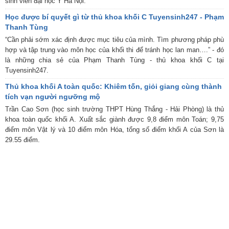
sinh viên đại học Y Hà Nội.
Học được bí quyết gì từ thủ khoa khối C Tuyensinh247 - Phạm
Thanh Tùng
“Cần phải sớm xác định được mục tiêu của mình. Tìm phương pháp phù
hợp và tập trung vào môn học của khối thi để tránh học lan man….” - đó
là những chia sẻ của Phạm Thanh Tùng - thủ khoa khối C tại
Tuyensinh247.
Thủ khoa khối A toàn quốc: Khiêm tốn, giỏi giang cùng thành
tích vạn người ngưỡng mộ
Trần Cao Sơn (học sinh trường THPT Hùng Thắng - Hải Phòng) là thủ
khoa toàn quốc khối A. Xuất sắc giành được 9,8 điểm môn Toán; 9,75
điểm môn Vật lý và 10 điểm môn Hóa, tổng số điểm khối A của Sơn là
29.55 điểm.