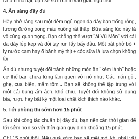
Nhắm mắt lại, bạn sẽ sớm chìm vào giấc ngủ thôi.
4. Ăn sáng đầy đủ
Hãy nhớ rằng sau một đêm ngủ ngon dạ dày bạn trống rỗng,
lượng đường trong máu xuống rất thấp. Bữa sáng lúc này là
vô cùng quan trọng. Bạn chẳng thể vượt "ải Vũ Môn" với cái
dạ dày lép kẹp và đôi tay run lẩy bẩy đâu. Một bát phở bò +
ly nước cam hay ổ bánh mỳ thịt + cốc sữa là lựa chọn không
tồi.
Ăn đủ nhưng tuyệt đối tránh những món ăn "kém lành" hoặc
cơ thể bạn chưa từng làm quen với nó như: Các món gỏi,
ghẹ, cua biển, mắm tôm... Bạn sẽ không thể tập trung với
một cái bụng ấm ách, khó chịu. Tuyệt đối không sử dụng
bia, rượu hay bất kỳ một loại chất kích thích nào khác.
5. Tới phòng thi sớm hơn 15 phút
Sau khi công tác chuẩn bị đầy đủ, bạn nên căn thời gian để
tới sớm hơn so với thời gian quy định khoảng 15 phút.
Chỉ 15 phút thôi. Nếu quá sớm bạn sẽ mệt mỏi khi phải vật