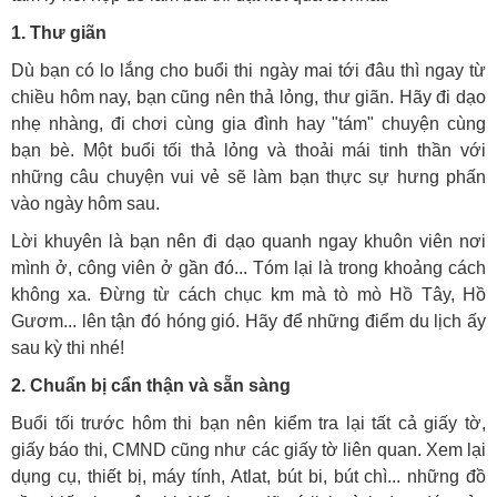
1. Thư giãn
Dù bạn có lo lắng cho buổi thi ngày mai tới đâu thì ngay từ
chiều hôm nay, bạn cũng nên thả lỏng, thư giãn. Hãy đi dạo
nhẹ nhàng, đi chơi cùng gia đình hay "tám" chuyện cùng
bạn bè. Một buổi tối thả lỏng và thoải mái tinh thần với
những câu chuyện vui vẻ sẽ làm bạn thực sự hưng phấn
vào ngày hôm sau.
Lời khuyên là bạn nên đi dạo quanh ngay khuôn viên nơi
mình ở, công viên ở gần đó... Tóm lại là trong khoảng cách
không xa. Đừng từ cách chục km mà tò mò Hồ Tây, Hồ
Gươm... lên tận đó hóng gió. Hãy để những điểm du lịch ấy
sau kỳ thi nhé!
2. Chuẩn bị cẩn thận và sẵn sàng
Buổi tối trước hôm thi bạn nên kiểm tra lại tất cả giấy tờ,
giấy báo thi, CMND cũng như các giấy tờ liên quan. Xem lại
dụng cụ, thiết bị, máy tính, Atlat, bút bi, bút chì... những đồ