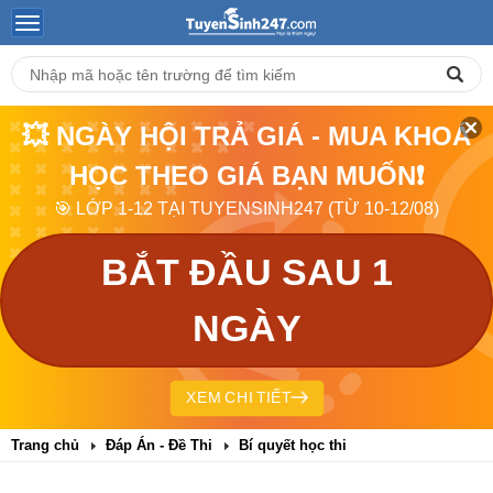
💥 NGÀY HỘI TRẢ GIÁ - MUA KHOÁ
HỌC THEO GIÁ BẠN MUỐN❗
🎯 LỚP 1-12 TẠI TUYENSINH247 (TỪ 10-12/08)
BẮT ĐẦU SAU 1
NGÀY
XEM CHI TIẾT
Trang chủ
Đáp Án - Đề Thi
Bí quyết học thi