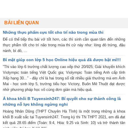
BÀI LIÊN QUAN
Những thực phẩm cực tốt cho trí não trong mùa thi
Để có thể tiếp thu bài vở tốt hơn, các thí sinh cần quan tâm đến những
thực phẩm tốt cho trí não trong mùa thi cử này như: lòng đỏ trứng, đậu
nành, bí đỏ, ...
Bí mật giúp con lớp 5 học Online hiệu quả đã được bật mí!!!
“Thi vào lớp 6 trường chất lượng cao xếp thứ 20/925; Giải khuyến khích
Violympic toán tiếng Việt Quốc gia; Violympic Toán tiếng Anh cấp tỉnh
Xếp hạng 30...” - đây chỉ là hai trong số rất nhiều giải thưởng mà em Ánh
Mai - học sinh lớp 5, trường tiểu học Victory, Buôn Mê Thuột đạt được
nhờ phương pháp học vô cùng đơn giản mà hiệu quả.
Á khoa khối B Tuyensinh247: Bí quyết cho sự thành công là
những nỗ lực không ngừng nghỉ
Hoàng Nhân Dũng (THPT Chuyên Hà Tĩnh) là một trong những á khoa
khối B xuất sắc tại Tuyensinh247. Trong kỳ thi TN THPT 2021, em đã đạt
kết quả 28.65 điểm (Toán: 9.4, Hóa: 9.25 và Sinh: 10) và trở thành tân