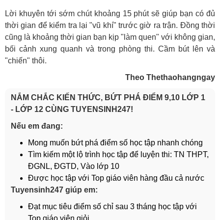
Lời khuyên tới sớm chút khoảng 15 phút sẽ giúp bạn có đủ
thời gian để kiểm tra lại "vũ khí" trước giờ ra trận. Đồng thời
cũng là khoảng thời gian bạn kịp "làm quen" với không gian,
bối cảnh xung quanh và trong phòng thi. Cầm bút lên và
"chiến" thôi.
Theo Thethaohangngay
NẮM CHẮC KIẾN THỨC, BỨT PHÁ ĐIỂM 9,10 LỚP 1
- LỚP 12 CÙNG TUYENSINH247!
Nếu em đang:
Mong muốn bứt phá điểm số học tập nhanh chóng
Tìm kiếm một lộ trình học tập để luyện thi: TN THPT,
ĐGNL, ĐGTD, Vào lớp 10
Được học tập với Top giáo viên hàng đầu cả nước
Tuyensinh247 giúp em:
Đạt mục tiêu điểm số chỉ sau 3 tháng học tập với
Top giáo viên giỏi