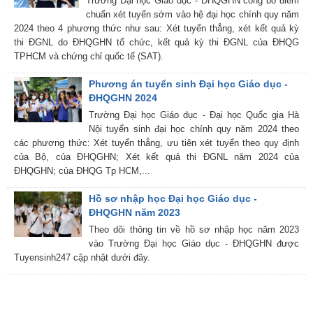
Trường Đại học Giáo dục - ĐHQGHN công bố điểm
chuẩn xét tuyển sớm vào hệ đại học chính quy năm
2024 theo 4 phương thức như sau: Xét tuyển thẳng, xét kết quả kỳ
thi ĐGNL do ĐHQGHN tổ chức, kết quả kỳ thi ĐGNL của ĐHQG
TPHCM và chứng chỉ quốc tế (SAT).
Phương án tuyển sinh Đại học Giáo dục -
ĐHQGHN 2024
Trường Đại học Giáo dục - Đại học Quốc gia Hà
Nội tuyển sinh đại học chính quy năm 2024 theo
các phương thức: Xét tuyển thẳng, ưu tiên xét tuyển theo quy định
của Bộ, của ĐHQGHN; Xét kết quả thi ĐGNL năm 2024 của
ĐHQGHN; của ĐHQG Tp HCM,...
Hồ sơ nhập học Đại học Giáo dục -
ĐHQGHN năm 2023
Theo dõi thông tin về hồ sơ nhập học năm 2023
vào Trường Đại học Giáo dục - ĐHQGHN được
Tuyensinh247 cập nhật dưới đây.