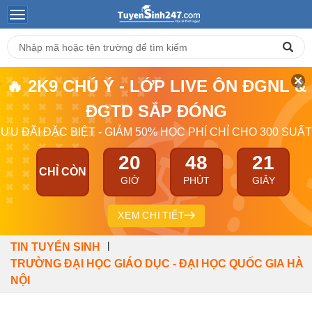
🔥 2K9 CHÚ Ý - LỚP LIVE ÔN ĐGNL &
ĐGTD SẮP ĐÓNG
ƯU ĐÃI ĐẶC BIỆT - GIẢM 50% HỌC PHÍ CHỈ CHO 300 SUẤT
20
48
20
CHỈ CÒN
GIỜ
PHÚT
GIÂY
XEM CHI TIẾT
|
TIN TUYỂN SINH
TRƯỜNG ĐẠI HỌC GIÁO DỤC - ĐẠI HỌC QUỐC GIA HÀ
NỘI