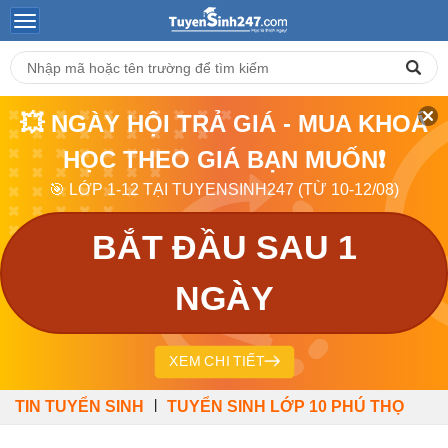
💥 NGÀY HỘI TRẢ GIÁ - MUA KHOÁ
HỌC THEO GIÁ BẠN MUỐN❗
🎯 LỚP 1-12 TẠI TUYENSINH247 (TỪ 10-12/08)
BẮT ĐẦU SAU 1
NGÀY
XEM CHI TIẾT
|
TIN TUYỂN SINH
TUYỂN SINH LỚP 10 PHÚ THỌ