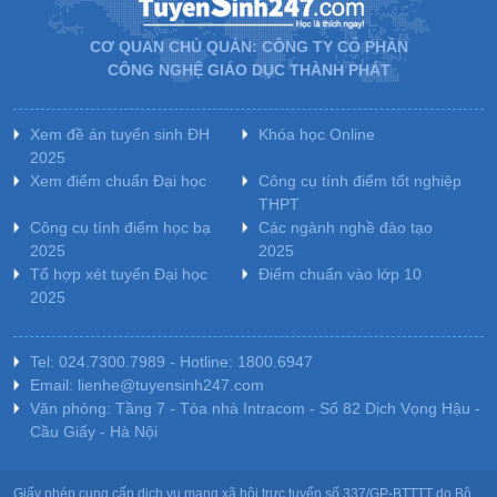
CƠ QUAN CHỦ QUẢN: CÔNG TY CỔ PHẦN
CÔNG NGHỆ GIÁO DỤC THÀNH PHÁT
Xem đề án tuyển sinh ĐH
Khóa học Online
2025
Xem điểm chuẩn Đại học
Công cụ tính điểm tốt nghiệp
THPT
Công cụ tính điểm học bạ
Các ngành nghề đào tạo
2025
2025
Tổ hợp xét tuyển Đại học
Điểm chuẩn vào lớp 10
2025
Tel: 024.7300.7989 - Hotline: 1800.6947
Email: lienhe@tuyensinh247.com
Văn phòng: Tầng 7 - Tòa nhà Intracom - Số 82 Dịch Vọng Hậu -
Cầu Giấy - Hà Nội
Giấy phép cung cấp dịch vụ mạng xã hội trực tuyến số 337/GP-BTTTT do Bộ