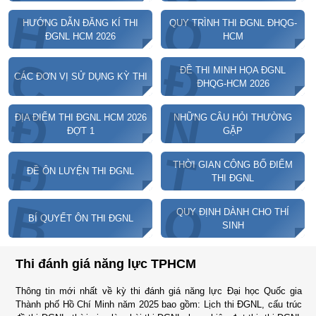
Q
H
HƯỚNG DẪN ĐĂNG KÍ THI
QUY TRÌNH THI ĐGNL ĐHQG-
ĐGNL HCM 2026
HCM
C
Đ
ĐỀ THI MINH HỌA ĐGNL
CÁC ĐƠN VỊ SỬ DỤNG KỲ THI
ĐHQG-HCM 2026
Đ
N
ĐỊA ĐIỂM THI ĐGNL HCM 2026
NHỮNG CÂU HỎI THƯỜNG
ĐỢT 1
GẶP
Đ
T
THỜI GIAN CÔNG BỐ ĐIỂM
ĐỀ ÔN LUYỆN THI ĐGNL
THI ĐGNL
Q
B
QUY ĐỊNH DÀNH CHO THÍ
BÍ QUYẾT ÔN THI ĐGNL
SINH
Thi đánh giá năng lực TPHCM
Thông tin mới nhất về kỳ thi đánh giá năng lực Đại học Quốc gia
Thành phố Hồ Chí Minh năm 2025 bao gồm: Lịch thi ĐGNL, cấu trúc