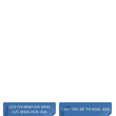
C
L
LỊCH THI ĐÁNH GIÁ NĂNG
CẤU TRÚC ĐỀ THI ĐGNL 2026
LỰC ĐHQG-HCM 2026