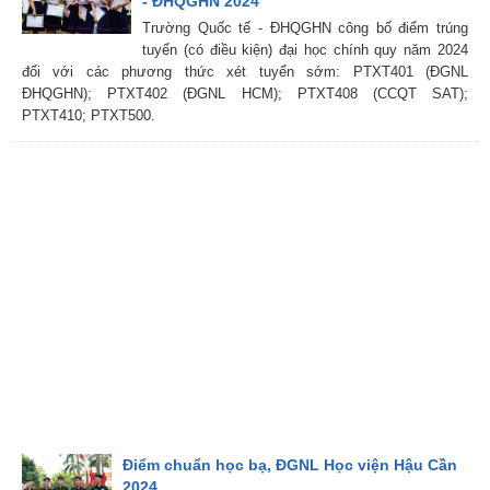
- ĐHQGHN 2024
Trường Quốc tế - ĐHQGHN công bố điểm trúng
tuyển (có điều kiện) đại học chính quy năm 2024
đối với các phương thức xét tuyển sớm: PTXT401 (ĐGNL
ĐHQGHN); PTXT402 (ĐGNL HCM); PTXT408 (CCQT SAT);
PTXT410; PTXT500.
Điểm chuẩn học bạ, ĐGNL Học viện Hậu Cần
2024