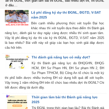
đề thi ĐGNL, thời gian làm bài thi ĐGNL, bao nhiêu đợt thi, thi ĐGNL
ở đâu....
Lệ phí đăng ký dự thi ĐGNL, ĐGTD, V-SAT
năm 2025
Bên cạnh nhiều phương thức xét tuyển Đại học
khác nhau thì xét tuyển dựa theo điểm thi Đánh giá
năng lực, đánh giá tư duy ngày càng được nhiều thí sinh quan tâm.
Vậy lệ phí đăng ký dự thi các kỳ thi ĐGNL, ĐGTD, V-SAT năm 2025
là bao nhiêu? Bài viết này sẽ giúp các bạn học sinh giải đáp được
câu hỏi trên.
Thi đánh giá năng lực có mấy đợt?
Kỳ thi Đánh giá năng lực do ĐHQGHN, ĐHQG
HCM, ĐH Sư Phạm HN, ĐH Sư phạm HN 2, ĐH
Sư Phạm TPHCM, Bộ Công An tổ chức là một kỳ
thi phổ biến được nhiều trường ĐH sử dụng kết quả để xét tuyển.
Vậy trong 1 năm những ĐH trên tổ chức bao nhiêu đợt thi ĐGNL? Chi
tiết được đăng tải dưới đây.
Thời gian làm bài thi Đánh giá năng lực
2025
Thi ĐGNL trong thời gian bao lâu? Bài thi Đánh giá