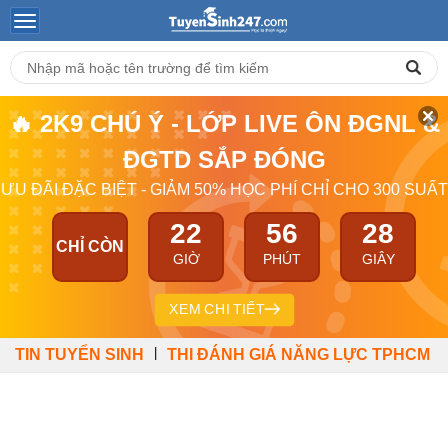
🔥 2K9 CHÚ Ý - LỚP LIVE ÔN ĐGNL &
ĐGTD SẮP ĐÓNG
ƯU ĐÃI ĐẶC BIỆT - GIẢM 50% HỌC PHÍ CHỈ CHO 300 SUẤT
22
56
27
CHỈ CÒN
GIỜ
PHÚT
GIÂY
XEM CHI TIẾT
|
TIN TUYỂN SINH
THI ĐÁNH GIÁ NĂNG LỰC TPHCM