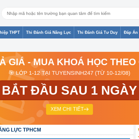
ghiệp THPT
Thi Đánh Giá Năng Lực
Thi Đánh Giá Tư Duy
Đáp Án 
RẢ GIÁ - MUA KHOÁ HỌC THEO
🎯 LỚP 1-12 TẠI TUYENSINH247 (TỪ 10-12/08)
BẮT ĐẦU SAU 1 NGÀY
XEM CHI TIẾT
NĂNG LỰC TPHCM