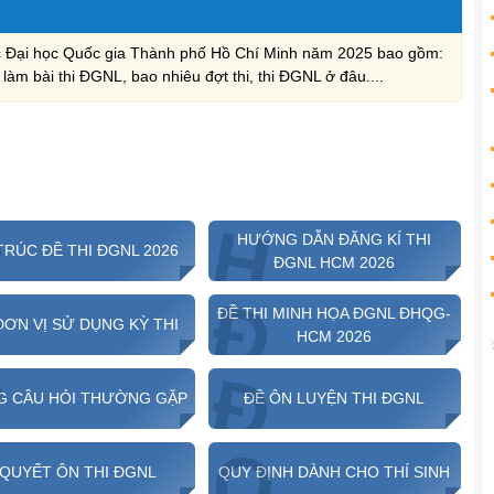
lực Đại học Quốc gia Thành phố Hồ Chí Minh năm 2025 bao gồm:
 làm bài thi ĐGNL, bao nhiêu đợt thi, thi ĐGNL ở đâu....
C
H
HƯỚNG DẪN ĐĂNG KÍ THI
TRÚC ĐỀ THI ĐGNL 2026
ĐGNL HCM 2026
C
Đ
ĐỀ THI MINH HỌA ĐGNL ĐHQG-
ĐƠN VỊ SỬ DỤNG KỲ THI
HCM 2026
N
Đ
 CÂU HỎI THƯỜNG GẶP
ĐỀ ÔN LUYỆN THI ĐGNL
Q
B
 QUYẾT ÔN THI ĐGNL
QUY ĐỊNH DÀNH CHO THÍ SINH