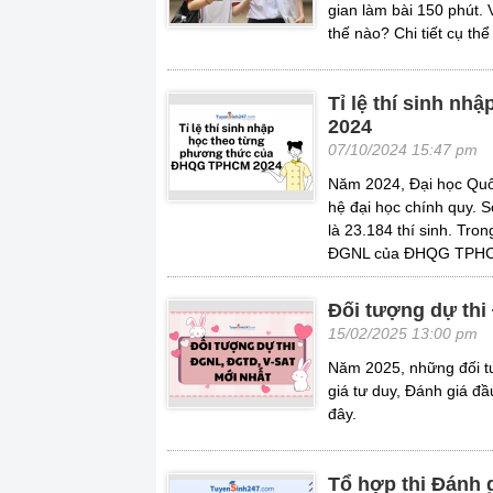
gian làm bài 150 phút. 
thế nào? Chi tiết cụ th
Tỉ lệ thí sinh 
2024
07/10/2024 15:47 pm
Năm 2024, Đại học Quố
hệ đại học chính quy. 
là 23.184 thí sinh. Tro
ĐGNL của ĐHQG TPHCM 
Đối tượng dự th
15/02/2025 13:00 pm
Năm 2025, những đối tư
giá tư duy, Đánh giá đ
đây.
Tổ hợp thi Đánh 