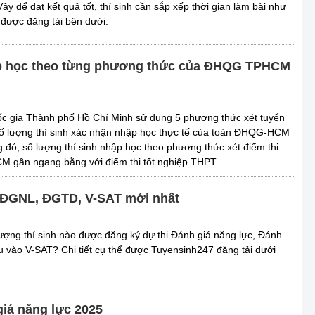
Vậy để đạt kết quả tốt, thí sinh cần sắp xếp thời gian làm bài như
ể được đăng tải bên dưới.
nhập học theo từng phương thức của ĐHQG TPHCM
c gia Thành phố Hồ Chí Minh sử dụng 5 phương thức xét tuyển
Số lượng thí sinh xác nhận nhập học thực tế của toàn ĐHQG-HCM
ng đó, số lượng thí sinh nhập học theo phương thức xét điểm thi
gần ngang bằng với điểm thi tốt nghiệp THPT.
i ĐGNL, ĐGTD, V-SAT mới nhất
ợng thí sinh nào được đăng ký dự thi Đánh giá năng lực, Đánh
ầu vào V-SAT? Chi tiết cụ thể được Tuyensinh247 đăng tải dưới
giá năng lực 2025