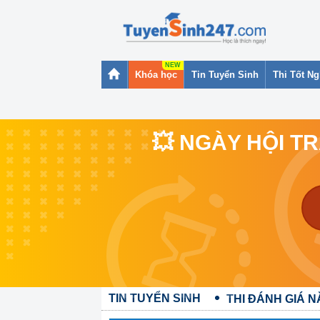
Khóa học
Tin Tuyển Sinh
Thi Tốt N
💥 NGÀY HỘI T
TIN TUYỂN SINH
THI ĐÁNH GIÁ 