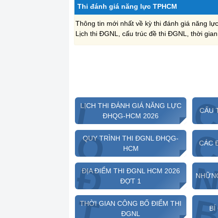
Thi đánh giá năng lực TPHCM
Thông tin mới nhất về kỳ thi đánh giá năng 
Lịch thi ĐGNL, cấu trúc đề thi ĐGNL, thời gian
L
LỊCH THI ĐÁNH GIÁ NĂNG LỰC
CẤU 
ĐHQG-HCM 2026
Q
QUY TRÌNH THI ĐGNL ĐHQG-
CÁC 
HCM
Đ
ĐỊA ĐIỂM THI ĐGNL HCM 2026
NHỮNG
ĐỢT 1
T
THỜI GIAN CÔNG BỐ ĐIỂM THI
BÍ
ĐGNL