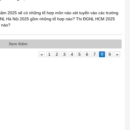
năm 2025 sẽ có những tổ hợp môn nào xét tuyển vào các trường
ĐGNL Hà Nội 2025 gồm những tổ hợp nào? Thi ĐGNL HCM 2025
 nào?
Xem thêm
«
1
2
3
4
5
6
7
8
9
»