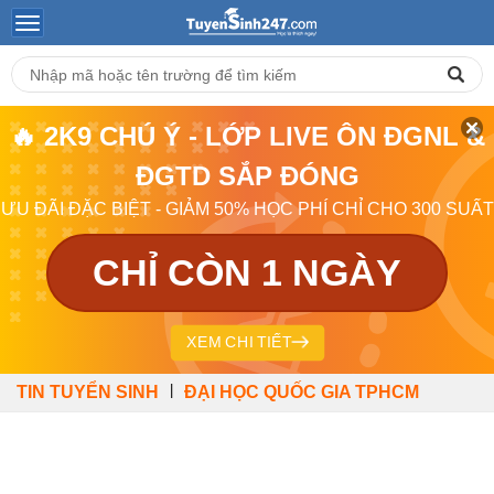
🔥 2K9 CHÚ Ý - LỚP LIVE ÔN ĐGNL &
ĐGTD SẮP ĐÓNG
ƯU ĐÃI ĐẶC BIỆT - GIẢM 50% HỌC PHÍ CHỈ CHO 300 SUẤT
CHỈ CÒN 1 NGÀY
XEM CHI TIẾT
|
TIN TUYỂN SINH
ĐẠI HỌC QUỐC GIA TPHCM