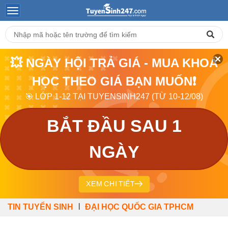
💥 NGÀY HỘI TRẢ GIÁ - MUA KHOÁ
HỌC THEO GIÁ BẠN MUỐN❗
🎯 LỚP 1-12 TẠI TUYENSINH247 (TỪ 10-12/08)
BẮT ĐẦU SAU 1
NGÀY
XEM CHI TIẾT
|
TIN TUYỂN SINH
ĐẠI HỌC QUỐC GIA TPHCM