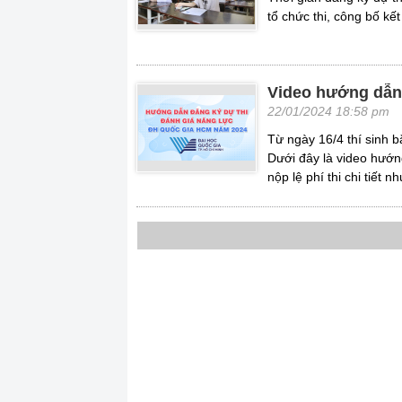
tổ chức thi, công bố kế
Video hướng dẫn 
22/01/2024 18:58 pm
Từ ngày 16/4 thí sinh
Dưới đây là video hư
nộp lệ phí thi chi tiết n