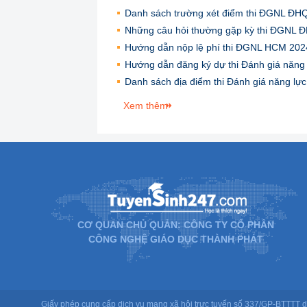
Danh sách trường xét điểm thi ĐGNL 
Những câu hỏi thường gặp kỳ thi ĐGNL 
Hướng dẫn nộp lệ phí thi ĐGNL HCM 202
Hướng dẫn đăng ký dự thi Đánh giá nă
Danh sách địa điểm thi Đánh giá năng lực
Xem thêm
CƠ QUAN CHỦ QUẢN: CÔNG TY CỔ PHẦN
CÔNG NGHỆ GIÁO DỤC THÀNH PHÁT
Giấy phép cung cấp dịch vụ mạng xã hội trực tuyến số 337/GP-BTTTT d