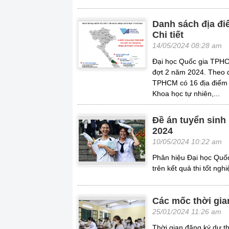
Danh sách địa đi
Chi tiết
14/05/2024 08:28 am
Đại học Quốc gia TPHCM
đợt 2 năm 2024. Theo đó
TPHCM có 16 địa điểm
Khoa học tự nhiên,...
Đề án tuyển sinh
2024
10/05/2024 10:22 am
Phân hiệu Đại học Quốc
trên kết quả thi tốt n
Các mốc thời gia
25/01/2024 11:26 am
Thời gian đăng ký dự thi