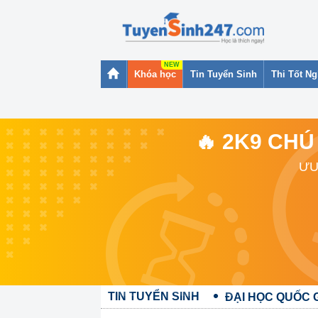
Khóa học
Tin Tuyển Sinh
Thi Tốt N
🔥 2K9 CHÚ
ƯU
TIN TUYỂN SINH
ĐẠI HỌC QUỐC 