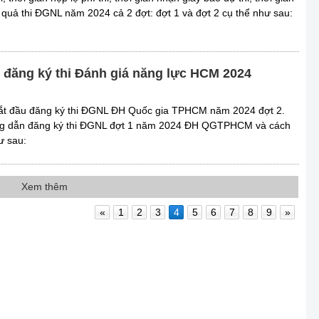
t quả thi ĐGNL năm 2024 cả 2 đợt: đợt 1 và đợt 2 cụ thể như sau:
đăng ký thi Đánh giá năng lực HCM 2024
 bắt đầu đăng ký thi ĐGNL ĐH Quốc gia TPHCM năm 2024 đợt 2.
ớng dẫn đăng ký thi ĐGNL đợt 1 năm 2024 ĐH QGTPHCM và cách
hư sau:
Xem thêm
«
1
2
3
4
5
6
7
8
9
»