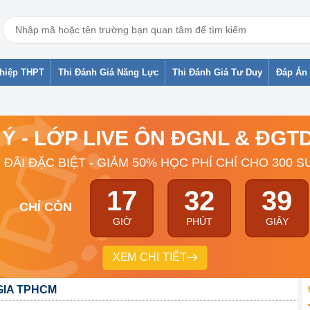
ghiệp THPT
Thi Đánh Giá Năng Lực
Thi Đánh Giá Tư Duy
Đáp Án 
 Ý - LỚP LIVE ÔN ĐGNL & ĐG
 ĐÃI ĐẶC BIỆT - GIẢM 50% HỌC PHÍ CHỈ CHO 300 S
17
32
38
CHỈ CÒN
GIỜ
PHÚT
GIÂY
XEM CHI TIẾT
GIA TPHCM