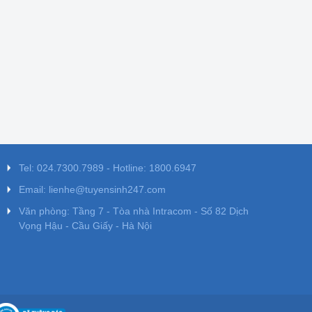
Tel: 024.7300.7989 - Hotline: 1800.6947
Email: lienhe@tuyensinh247.com
Văn phòng: Tầng 7 - Tòa nhà Intracom - Số 82 Dịch
Vọng Hậu - Cầu Giấy - Hà Nội