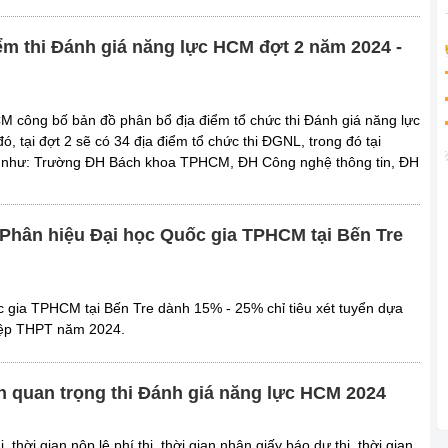
ểm thi Đánh giá năng lực HCM đợt 2 năm 2024 -
 công bố bản đồ phân bổ địa điểm tổ chức thi Đánh giá năng lực
, tại đợt 2 sẽ có 34 địa điểm tổ chức thi ĐGNL, trong đó tại
 như: Trường ĐH Bách khoa TPHCM, ĐH Công nghệ thông tin, ĐH
 Phân hiệu Đại học Quốc gia TPHCM tại Bến Tre
 gia TPHCM tại Bến Tre dành 15% - 25% chỉ tiêu xét tuyển dựa
ghiệp THPT năm 2024.
n quan trọng thi Đánh giá năng lực HCM 2024
, thời gian nộp lệ phí thi, thời gian nhận giấy báo dự thi, thời gian