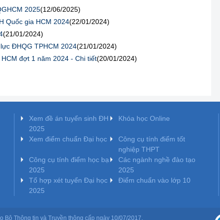
ĐHQGHCM 2025
(12/06/2025)
ĐH Quốc gia HCM 2024
(22/01/2024)
4
(21/01/2024)
ng lực ĐHQG TPHCM 2024
(21/01/2024)
 HCM đợt 1 năm 2024 - Chi tiết
(20/01/2024)
Xem đề án tuyển sinh ĐH
Khóa học Online
2025
Xem điểm chuẩn Đại học
Công cụ tính điểm tốt
nghiệp THPT
Công cụ tính điểm học bạ
Các ngành nghề đào tạo
2025
2025
Tổ hợp xét tuyển Đại học
Điểm chuẩn vào lớp 10
2025
o Bộ Thông tin và Truyền thông cấp ngày 10/07/2017.