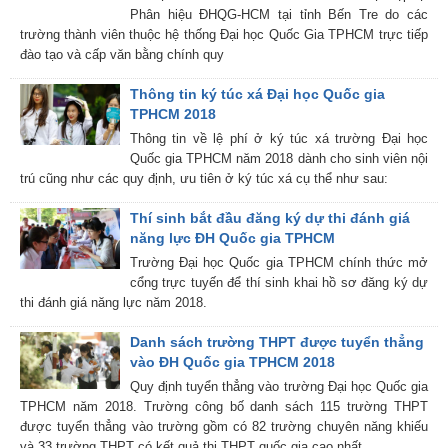
Phân hiệu ĐHQG-HCM tại tỉnh Bến Tre do các
trường thành viên thuộc hệ thống Đại học Quốc Gia TPHCM trực tiếp
đào tạo và cấp văn bằng chính quy
Thông tin ký túc xá Đại học Quốc gia
TPHCM 2018
Thông tin về lệ phí ở ký túc xá trường Đại học
Quốc gia TPHCM năm 2018 dành cho sinh viên nội
trú cũng như các quy định, ưu tiên ở ký túc xá cụ thể như sau:
Thí sinh bắt đầu đăng ký dự thi đánh giá
năng lực ĐH Quốc gia TPHCM
Trường Đại học Quốc gia TPHCM chính thức mở
cổng trực tuyến để thí sinh khai hồ sơ đăng ký dự
thi đánh giá năng lực năm 2018.
Danh sách trường THPT được tuyển thẳng
vào ĐH Quốc gia TPHCM 2018
Quy định tuyển thẳng vào trường Đại học Quốc gia
TPHCM năm 2018. Trường công bố danh sách 115 trường THPT
được tuyển thẳng vào trường gồm có 82 trường chuyên năng khiếu
và 33 trường THPT có kết quả thi THPT quốc gia cao nhất.