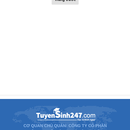
CƠ QUAN CHỦ QUẢN: CÔNG TY CỔ PHẦN