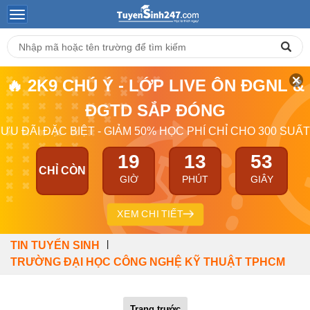
🔥 2K9 CHÚ Ý - LỚP LIVE ÔN ĐGNL &
ĐGTD SẮP ĐÓNG
ƯU ĐÃI ĐẶC BIỆT - GIẢM 50% HỌC PHÍ CHỈ CHO 300 SUẤT
19
13
53
CHỈ CÒN
GIỜ
PHÚT
GIÂY
XEM CHI TIẾT
|
TIN TUYỂN SINH
TRƯỜNG ĐẠI HỌC CÔNG NGHỆ KỸ THUẬT TPHCM
Trang trước