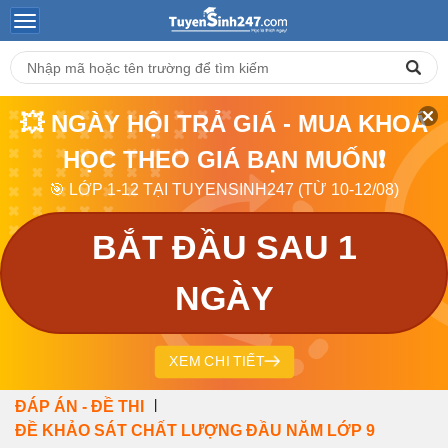
💥 NGÀY HỘI TRẢ GIÁ - MUA KHOÁ
HỌC THEO GIÁ BẠN MUỐN❗
🎯 LỚP 1-12 TẠI TUYENSINH247 (TỪ 10-12/08)
BẮT ĐẦU SAU 1
NGÀY
XEM CHI TIẾT
|
ĐÁP ÁN - ĐỀ THI
ĐỀ KHẢO SÁT CHẤT LƯỢNG ĐẦU NĂM LỚP 9