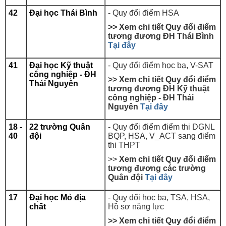
42
Đại học Thái Bình
- Quy đổi điểm HSA
>> Xem chi tiết Quy đổi điểm
tương đương ĐH Thái Bình
Tại đây
41
Đại học Kỹ thuật
- Quy đổi điểm học bạ, V-SAT
công nghiệp - ĐH
>> Xem chi tiết Quy đổi điểm
Thái Nguyên
tương đương ĐH Kỹ thuật
công nghiệp - ĐH Thái
Nguyên
Tại đây
18 -
22 trường Quân
- Quy đổi điểm điểm thi DGNL
40
đội
BQP, HSA, V_ACT sang điểm
thi THPT
>>
Xem chi tiết Quy đổi điểm
tương đương các trường
Quân đội
Tại đây
17
Đại học Mỏ địa
- Quy đổi học bạ, TSA, HSA,
chất
Hồ sơ năng lực
>> Xem chi tiết Quy đổi điểm