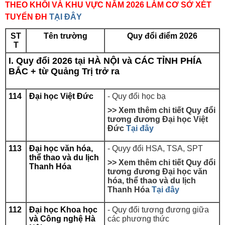
THEO KHỐI VÀ KHU VỰC NĂM 2026 LÀM CƠ SỞ XÉT
TUYỂN ĐH
TẠI ĐÂY
ST
Tên trường
Quy đổi điểm 2026
T
I. Quy đổi 2026 tại HÀ NỘI và CÁC TỈNH PHÍA
BẮC + từ Quảng Trị trở ra
114
Đại học Việt Đức
- Quy đổi học bạ
>> Xem thêm chi tiết Quy đổi
tương đương
Đại học Việt
Đức
Tại đây
113
Đại học văn hóa,
- Quyy đổi
HSA, TSA, SPT
thể thao và du lịch
>> Xem thêm chi tiết Quy đổi
Thanh Hóa
tương đương
Đại học văn
hóa, thể thao và du lịch
Thanh Hóa
Tại đây
112
Đại học Khoa học
- Quy đổi tương đương giữa
và Công nghệ Hà
các phương thức