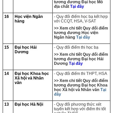
tương đương Đại học Mỏ
địa chất
Tại đây
16
Học viện Ngân
- Quy đổi điểm học bạ kết hợp
hàng
với
CCQT, HSA, V-SAT
>> Xem
chi tiết Quy đổi điểm
tương đương Học viện
Ngân hàng
Tại đây
15
Đại học Hải
- Quy đổi điểm thi học bạ
Dương
>> Xem
chi tiết Quy đổi điểm
tương đương Đại học Hải
Dương
Tại đây
14
Đại học Khoa học
- Quy đổi điểm thi THPT, HSA
Xã hội và Nhân
>> Xem chi tiết Quy đổi điểm
văn
tương đương Đại học Khoa
học Xã hội và Nhân văn
Tại
đây
13
Đại học Hà Nội
- Quy đổi phương thức xét
tuyển kết hợp với điểm thi tốt