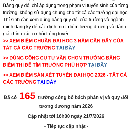
Bảng quy đổi chỉ áp dụng trong phạm vi tuyển sinh của từng
trường, không sử dụng chung cho tất cả các trường đại học.
Thí sinh cần xem đúng bảng quy đổi của trường và ngành
mình đăng ký để xác định mức điểm tương đương và đánh
giá chính xác cơ hội trúng tuyển.
>> XEM ĐIỂM CHUẨN ĐẠI HỌC 3 NĂM GẦN ĐÂY CỦA
TẤT CẢ CÁC TRƯỜNG
TẠI ĐÂY
>> DÙNG CÔNG CỤ TƯ VẤN CHỌN TRƯỜNG BẰNG
ĐIỂM THI ĐỂ TÌM TRƯỜNG PHÙ HỢP
TẠI ĐÂY
>> XEM ĐIỂM SÀN XÉT TUYỂN ĐẠI HỌC 2026 - TẤT CẢ
CÁC TRƯỜNG
TẠI ĐÂY
165
Đã có
trường công bố bách phân vị và quy đổi
tương đương năm 2026
Cập nhật tới 16h00
ngày 21/7/2026
- Tiếp tục cập nhật -