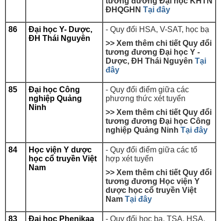
tương đương Đại học KHTN
ĐHQGHN
Tại đây
86
Đại học Y- Dược,
- Quy đổi HSA, V-SAT, học bạ
ĐH Thái Nguyên
>> Xem thêm chi tiết Quy đổi
tương đương Đại học Y -
Dược, ĐH Thái Nguyên
Tại
đây
85
Đại học Công
- Quy đổi điểm giữa các
nghiệp Quảng
phương thức xét tuyển
Ninh
>> Xem thêm chi tiết Quy đổi
tương đương
Đại học Công
nghiệp Quảng Ninh
Tại đây
84
Học viện Y dược
- Quy đổi điểm giữa các tổ
học cổ truyền Việt
hợp xét tuyển
Nam
>> Xem thêm chi tiết Quy đổi
tương đương Học viện Y
dược học cổ truyền Việt
Nam
Tại đây
83
Đại học Phenikaa
- Quy đổi học bạ, TSA, HSA,