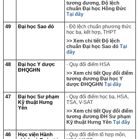
tương đương, Độ lệch
chuẩn Đại học Hồng Đức
Tại đây
49
Đại học Sao đỏ
- Độ lệch chuẩn phương thức
học bạ, kết hợp, THPT
>> Xem chi tiết Độ lệch
chuẩn Đại học Sao đỏ
Tại
đây
48
Đại học Y dược
- Quy đổi điểm HSA
ĐHQGHN
>> Xem chi tiết Quy đổi điểm
tương đương
Đại học Y
dược ĐHQGHN
Tại đây
47
Đại học Sư phạm
- Quy đổi điểm học bạ, HSA,
Kỹ thuật Hưng
TSA, V-SAT
Yên
>> Xem chi tiết Quy đổi điểm
tương đương ĐH Sư phạm
Kỹ thuật Hưng Yên
Tại đây
46
Học viện Hành
- Quy đổi điểm tổ hợp môn,