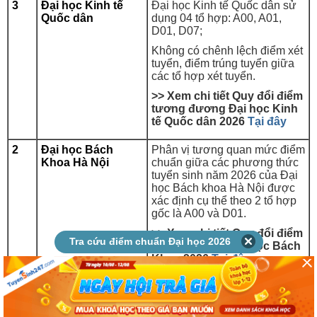
3
Đại học Kinh tế
Đại học Kinh tế Quốc dân sử
Quốc dân
dụng 04 tổ hợp:
A00, A01,
D01, D07
;
Không có chênh lệch
điểm xét
tuyển, điểm trúng tuyển giữa
các tổ hợp xét tuyển.
>> Xem chi tiết Quy đổi điểm
tương đương Đại học
Kinh
tế Quốc dân
2026
Tại đây
2
Đại học Bách
Phân vị tương quan mức điểm
Khoa Hà Nội
chuẩn giữa các phương thức
tuyển sinh năm 2026 của Đại
học Bách khoa Hà Nội được
xác định cụ thể theo 2 tổ hợp
gốc là A00 và D01.
>> Xem chi tiết Quy đổi điểm
Tra cứu điểm chuẩn Đại học 2026
tương đương Đại học Bách
Khoa 2026
Tại đây
1
Học viện Chính
Học viện Chính sách và Phát
sách và Phát triển
triển công bố quy đổi điểm
tương đương giữa các