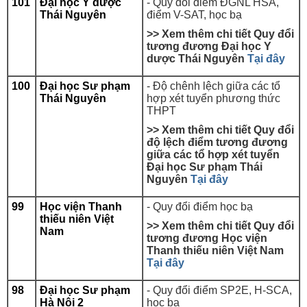
101
Đại học Y dược
-
Quy đổi điểm ĐGNL HSA,
Thái Nguyên
điểm V-SAT, học bạ
>> Xem thêm chi tiết Quy đổi
tương đương Đại học Y
dược Thái Nguyên
Tại đây
100
Đại học Sư phạm
- Độ chênh lệch giữa các tổ
Thái Nguyên
hợp xét tuyển phương thức
THPT
>> Xem thêm chi tiết Quy đổi
độ lệch điểm tương đương
giữa các tổ hợp xét tuyển
Đại học Sư phạm Thái
Nguyên
Tại đây
99
Học viện Thanh
- Quy đổi điểm học bạ
thiếu niên Việt
>> Xem thêm chi tiết Quy đổi
Nam
tương đương
Học viện
Thanh thiếu niên Việt Nam
Tại đây
98
Đại học Sư phạm
-
Quy đổi điểm SP2E, H-SCA,
Hà Nội 2
học bạ