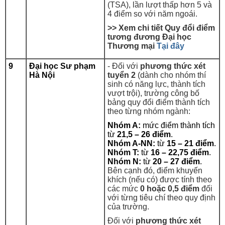
(TSA), lần lượt thấp hơn 5 và
4 điểm so với năm ngoái.
>> Xem chi tiết Quy đổi điểm
tương đương
Đại học
Thương mại
Tại đây
9
Đại học Sư phạm
- Đối với
phương thức xét
Hà Nội
tuyển 2
(dành cho nhóm thí
sinh có năng lực, thành tích
vượt trội), trường công bố
bảng quy đổi điểm thành tích
theo từng nhóm ngành:
Nhóm A:
mức điểm thành tích
từ
21,5 – 26 điểm
.
Nhóm A-NN:
từ
15 – 21 điểm
.
Nhóm T:
từ
16 – 22,75 điểm
.
Nhóm N:
từ
20 – 27 điểm
.
Bên cạnh đó, điểm khuyến
khích (nếu có) được tính theo
các mức
0 hoặc 0,5 điểm
đối
với từng tiêu chí theo quy định
của trường.
Đối với
phương thức xét