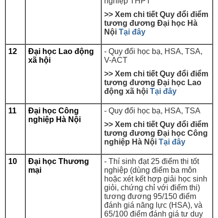
nghiệp THPT
>> Xem chi tiết Quy đổi điểm
tương đương Đại học Hà
Nội
Tại đây
12
Đại học Lao động
- Quy đổi học bạ, HSA, TSA,
xã hội
V-ACT
>> Xem chi tiết Quy đổi điểm
tương đương
Đại học Lao
động xã hội
Tại đây
11
Đại học Công
- Quy đổi học bạ, HSA, TSA
nghiệp Hà Nội
>> Xem chi tiết Quy đổi điểm
tương đương
Đại học Công
nghiệp Hà Nội
Tại đây
10
Đại học Thương
-
Thí sinh đạt 25 điểm thi tốt
mại
nghiệp (dùng điểm ba môn
hoặc xét kết hợp giải học sinh
giỏi, chứng chỉ với điểm thi)
tương đương 95/150 điểm
đánh giá năng lực (HSA), và
65/100 điểm đánh giá tư duy