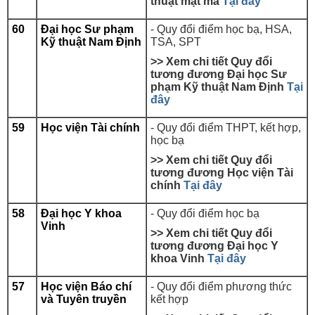
thuật mật mã
Tại đây
60
Đại học Sư phạm
-
Quy đổi điểm học bạ, HSA,
Kỹ thuật Nam Định
TSA, SPT
>> Xem chi tiết Quy đổi
tương đương Đại học
Sư
phạm Kỹ thuật Nam Định
Tại
đây
59
Học viện Tài chính
- Quy đổi điểm THPT, kết hợp,
học bạ
>> Xem chi tiết Quy đổi
tương đương Học viện Tài
chính
Tại đây
58
Đại học Y khoa
- Quy đổi điểm học bạ
Vinh
>> Xem chi tiết Quy đổi
tương đương Đại học Y
khoa Vinh
Tại đây
57
Học viện Báo chí
- Quy đổi điểm phương thức
và Tuyên truyền
kết hợp