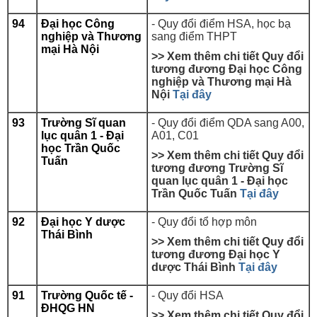
94
Đại học Công
- Quy đổi điểm HSA, học bạ
nghiệp và Thương
sang điểm THPT
mại Hà Nội
>> Xem thêm chi tiết Quy đổi
tương đương
Đại học Công
nghiệp và Thương mại Hà
Nội
Tại đây
93
Trường Sĩ quan
- Quy đổi điểm QDA sang A00,
lục quân 1 - Đại
A01, C01
học Trần Quốc
>> Xem thêm chi tiết Quy đổi
Tuấn
tương đương
Trường Sĩ
quan lục quân 1 - Đại học
Trần Quốc Tuấn
Tại đây
92
Đại học Y dược
- Quy đổi tổ hợp môn
Thái Bình
>> Xem thêm chi tiết Quy đổi
tương đương
Đại học Y
dược Thái Bình
Tại đây
91
Trường Quốc tế -
- Quy đổi HSA
ĐHQG HN
>> Xem thêm chi tiết Quy đổi