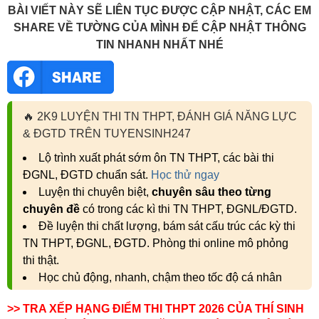
BÀI VIẾT NÀY SẼ LIÊN TỤC ĐƯỢC CẬP NHẬT, CÁC EM
SHARE VỀ TƯỜNG CỦA MÌNH ĐỂ CẬP NHẬT THÔNG
TIN NHANH NHẤT NHÉ
🔥
2K9 LUYỆN THI TN THPT, ĐÁNH GIÁ NĂNG LỰC
& ĐGTD TRÊN TUYENSINH247
Lộ trình xuất phát sớm ôn TN THPT, các bài thi
ĐGNL, ĐGTD chuẩn sát.
Học thử ngay
Luyện thi chuyên biệt,
chuyên sâu theo từng
chuyên đề
có trong các kì thi TN THPT, ĐGNL/ĐGTD.
Đề luyện thi chất lượng, bám sát cấu trúc các kỳ thi
TN THPT, ĐGNL, ĐGTD. Phòng thi online mô phỏng
thi thật.
Học chủ động, nhanh, chậm theo tốc độ cá nhân
>> TRA XẾP HẠNG ĐIỂM THI THPT 2026 CỦA THÍ SINH