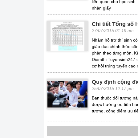
liên quan cho học sinh.
nhận giấy
Chi tiết Tổng số
27/07/2015 01:19 am
Nhằm hỗ trợ thí sinh c
giáo dục chính thức côn
phân theo từng môn. Kế
Diemthi.Tuyensinh247.c
cơ hội trúng tuyển cao 
Quy định cộng đi
25/07/2015 12:17 pm
Bạn thuộc đối tượng nà
được hưởng ưu tiên bao
tượng, cộng điểm ưu ti