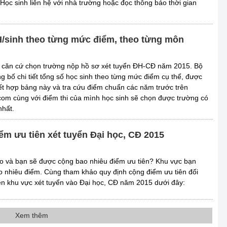
 Học sinh liên hệ với nhà trường hoặc đọc thông báo thời gian
 H/sinh theo từng mức điểm, theo từng môn
ó căn cứ chọn trường nộp hồ sơ xét tuyển ĐH-CĐ năm 2015. Bộ
g bố chi tiết tổng số học sinh theo từng mức điểm cụ thể, được
t hợp bảng này và tra cứu điểm chuẩn các năm trước trên
om cùng với điểm thi của mình học sinh sẽ chọn được trường có
nhất.
ểm ưu tiên xét tuyển Đại học, CĐ 2015
o và bạn sẽ được cộng bao nhiêu điểm ưu tiên? Khu vực bạn
 nhiêu điểm. Cùng tham khảo quy định cộng điểm ưu tiên đối
ên khu vực xét tuyển vào Đại học, CĐ năm 2015 dưới đây:
Xem thêm