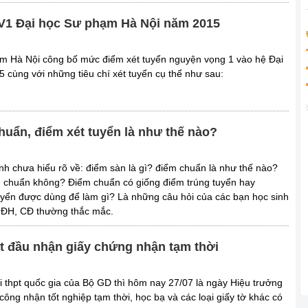
NV1 Đại học Sư phạm Hà Nội năm 2015
m Hà Nội công bố mức điểm xét tuyển nguyện vọng 1 vào hệ Đại
 cùng với những tiêu chí xét tuyển cụ thể như sau:
huẩn, điểm xét tuyển là như thế nào?
nh chưa hiểu rõ về: điểm sàn là gì? điểm chuẩn là như thế nào?
m chuẩn không? Điểm chuẩn có giống điểm trúng tuyển hay
yển được dùng để làm gì? Là những câu hỏi của các bạn học sinh
n ĐH, CĐ thường thắc mắc.
ắt đầu nhận giấy chứng nhận tạm thời
hi thpt quốc gia của Bộ GD thì hôm nay 27/07 là ngày Hiệu trưởng
công nhận tốt nghiệp tạm thời, học bạ và các loại giấy tờ khác có