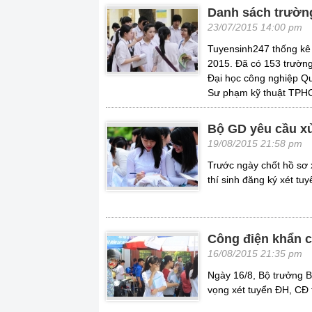
Danh sách trườn
23/07/2015 14:00 pm
Tuyensinh247 thống kê
2015. Đã có 153 trường
Đại học công nghiệp Qu
Sư phạm kỹ thuật TPHC
Bộ GD yêu cầu xử
19/08/2015 21:58 pm
Trước ngày chốt hồ sơ 
thí sinh đăng ký xét tu
Công điện khẩn c
16/08/2015 21:35 pm
Ngày 16/8, Bộ trưởng B
vọng xét tuyển ĐH, CĐ 