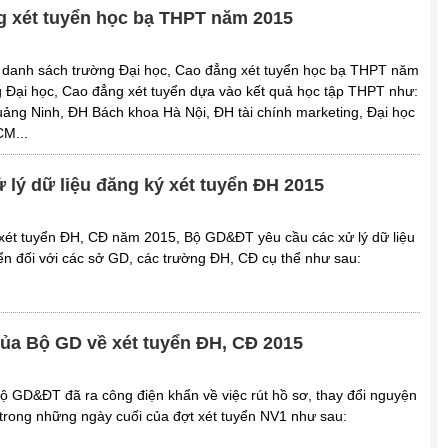
g xét tuyển học bạ THPT năm 2015
 danh sách trường Đại học, Cao đẳng xét tuyển học bạ THPT năm
 Đại học, Cao đẳng xét tuyển dựa vào kết quả học tập THPT như:
ảng Ninh, ĐH Bách khoa Hà Nội, ĐH tài chính marketing, Đại học
M...
 lý dữ liệu đăng ký xét tuyển ĐH 2015
xét tuyển ĐH, CĐ năm 2015, Bộ GD&ĐT yêu cầu các xử lý dữ liệu
yển đối với các sở GD, các trường ĐH, CĐ cụ thể như sau:
ủa Bộ GD về xét tuyển ĐH, CĐ 2015
ộ GD&ĐT đã ra công điện khẩn về việc rút hồ sơ, thay đổi nguyện
trong những ngày cuối của đợt xét tuyển NV1 như sau: