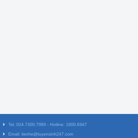
Tel: 024.7300.7989 - Hotline: 1800.6947
Email: lienhe@tuyensinh247.com