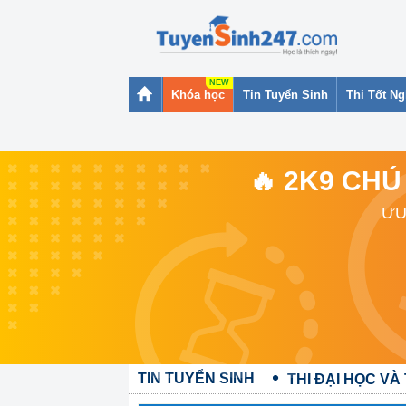
Khóa học
Tin Tuyển Sinh
Thi Tốt N
🔥 2K9 CHÚ
ƯU
TIN TUYỂN SINH
THI ĐẠI HỌC VÀ