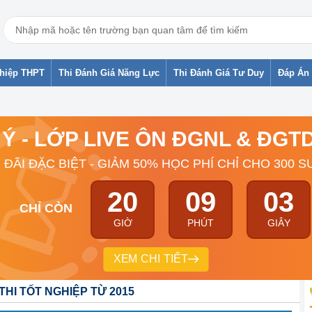
ghiệp THPT
Thi Đánh Giá Năng Lực
Thi Đánh Giá Tư Duy
Đáp Án 
 Ý - LỚP LIVE ÔN ĐGNL & ĐG
 ĐÃI ĐẶC BIỆT - GIẢM 50% HỌC PHÍ CHỈ CHO 300 S
20
09
03
CHỈ CÒN
GIỜ
PHÚT
GIÂY
XEM CHI TIẾT
 THI TỐT NGHIỆP TỪ 2015