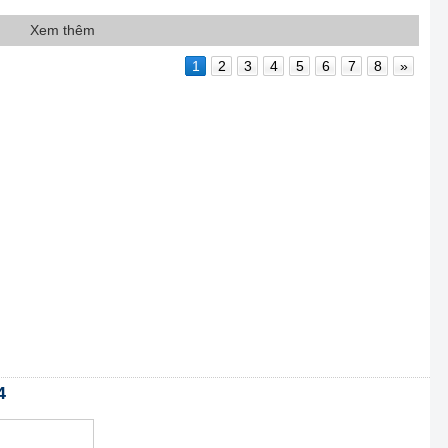
Xem thêm
1
2
3
4
5
6
7
8
»
4