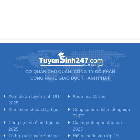
CƠ QUAN CHỦ QUẢN: CÔNG TY CỔ PHẦN
CÔNG NGHỆ GIÁO DỤC THÀNH PHÁT
Xem đề án tuyển sinh ĐH
Khóa học Online
2025
Xem điểm chuẩn Đại học
Công cụ tính điểm tốt nghiệp
THPT
Công cụ tính điểm học bạ
Các ngành nghề đào tạo
2025
2025
Tổ hợp xét tuyển Đại học
Điểm chuẩn vào lớp 10