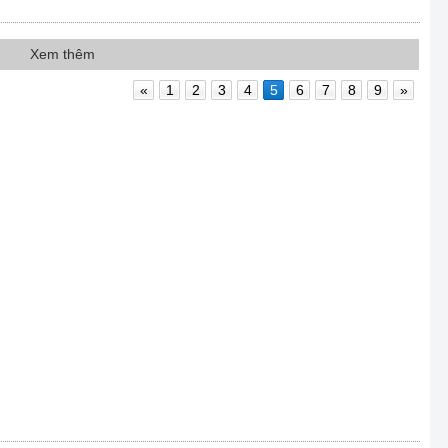
Xem thêm
«
1
2
3
4
5
6
7
8
9
»