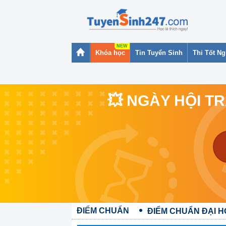
Khóa học
Tin Tuyển Sinh
Thi Tốt N
💥 NGÀY HỘI T
ĐIỂM CHUẨN
ĐIỂM CHUẨN ĐẠI 