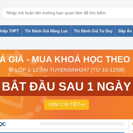
ghiệp THPT
Thi Đánh Giá Năng Lực
Thi Đánh Giá Tư Duy
Đáp Án 
RẢ GIÁ - MUA KHOÁ HỌC THEO
🎯 LỚP 1-12 TẠI TUYENSINH247 (TỪ 10-12/08)
BẮT ĐẦU SAU 1 NGÀY
XEM CHI TIẾT
HỌC