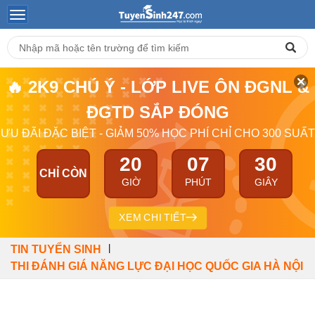
🔥 2K9 CHÚ Ý - LỚP LIVE ÔN ĐGNL &
ĐGTD SẮP ĐÓNG
ƯU ĐÃI ĐẶC BIỆT - GIẢM 50% HỌC PHÍ CHỈ CHO 300 SUẤT
20
07
29
CHỈ CÒN
GIỜ
PHÚT
GIÂY
XEM CHI TIẾT
|
TIN TUYỂN SINH
THI ĐÁNH GIÁ NĂNG LỰC ĐẠI HỌC QUỐC GIA HÀ NỘI