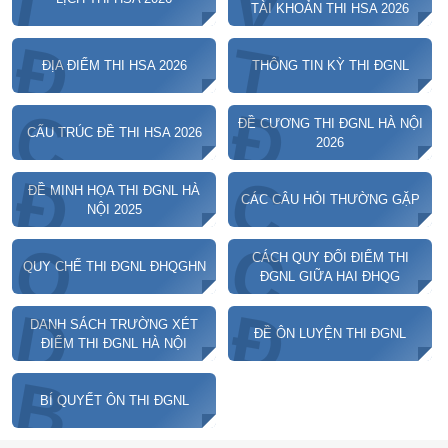
V
L
TÀI KHOẢN THI HSA 2026
Đ
T
ĐỊA ĐIỂM THI HSA 2026
THÔNG TIN KỲ THI ĐGNL
C
Đ
ĐỀ CƯƠNG THI ĐGNL HÀ NỘI
CẤU TRÚC ĐỀ THI HSA 2026
2026
Đ
C
ĐỀ MINH HỌA THI ĐGNL HÀ
CÁC CÂU HỎI THƯỜNG GẶP
NỘI 2025
Q
C
CÁCH QUY ĐỔI ĐIỂM THI
QUY CHẾ THI ĐGNL ĐHQGHN
ĐGNL GIỮA HAI ĐHQG
D
Đ
DANH SÁCH TRƯỜNG XÉT
ĐỀ ÔN LUYỆN THI ĐGNL
ĐIỂM THI ĐGNL HÀ NỘI
B
BÍ QUYẾT ÔN THI ĐGNL