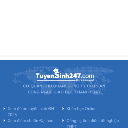
CƠ QUAN CHỦ QUẢN: CÔNG TY CỔ PHẦN
CÔNG NGHỆ GIÁO DỤC THÀNH PHÁT
Xem đề án tuyển sinh ĐH
Khóa học Online
2025
Xem điểm chuẩn Đại học
Công cụ tính điểm tốt nghiệp
THPT