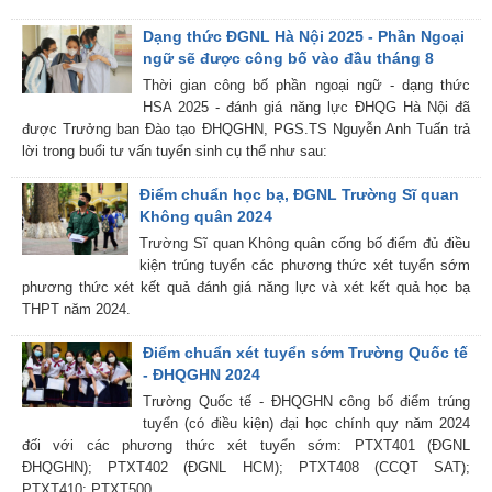
Dạng thức ĐGNL Hà Nội 2025 - Phần Ngoại
ngữ sẽ được công bố vào đầu tháng 8
Thời gian công bố phần ngoại ngữ - dạng thức
HSA 2025 - đánh giá năng lực ĐHQG Hà Nội đã
được Trưởng ban Đào tạo ĐHQGHN, PGS.TS Nguyễn Anh Tuấn trả
lời trong buổi tư vấn tuyển sinh cụ thể như sau:
Điểm chuẩn học bạ, ĐGNL Trường Sĩ quan
Không quân 2024
Trường Sĩ quan Không quân cống bố điểm đủ điều
kiện trúng tuyển các phương thức xét tuyển sớm
phương thức xét kết quả đánh giá năng lực và xét kết quả học bạ
THPT năm 2024.
Điểm chuẩn xét tuyển sớm Trường Quốc tế
- ĐHQGHN 2024
Trường Quốc tế - ĐHQGHN công bố điểm trúng
tuyển (có điều kiện) đại học chính quy năm 2024
đối với các phương thức xét tuyển sớm: PTXT401 (ĐGNL
ĐHQGHN); PTXT402 (ĐGNL HCM); PTXT408 (CCQT SAT);
PTXT410; PTXT500.