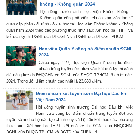
không - Không quân 2024
Hội đồng Tuyển sinh Học viện Phòng không –
Không quân công bố điểm chuẩn vào đào tạo sĩ
quan cấp phân đội trình độ đại học tại Học viện Phòng không - Không
quân năm 2024 theo các phương thức như sau: Xét học bạ THPT và
kết quả kỳ thi ĐGNL của ĐHQGHN và ĐGNL của ĐHQG TPHCM.
Học viện Quân Y công bố điểm chuẩn ĐGNL
2024
Chiều ngày 11/7, Học viện Quân Y công bố điểm
chuẩn trúng tuyển sớm dựa vào kết quả kỳ thi đánh
giá năng lực do ĐHQGHN và ĐGNL của ĐHQG TPHCM tổ chức năm
2024. Trong đó, điểm chuẩn cao nhất là 23,630 điểm.
Điểm chuẩn xét tuyển sớm Đại học Dầu khí
Việt Nam 2024
Hội đồng tuyển sinh trường Đại học Dầu khí Việt
Nam vừa công bố điểm chuẩn trúng tuyển đợt xét
tuyển sớm cho hệ đào tạo chính quy và hệ liên kết theo các phương
thức sau: Xét học bạ THPT, kết quả kỳ thi ĐGNL của ĐHQGHN,
ĐGNL của ĐHQG TPHCM và ĐGTD của ĐHBKHN.