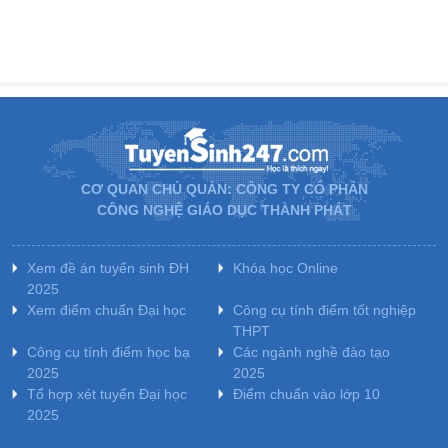
CƠ QUAN CHỦ QUẢN: CÔNG TY CỔ PHẦN
CÔNG NGHỆ GIÁO DỤC THÀNH PHÁT
Xem đề án tuyển sinh ĐH
Khóa học Online
2025
Xem điểm chuẩn Đại học
Công cụ tính điểm tốt nghiệp
THPT
Công cụ tính điểm học bạ
Các ngành nghề đào tạo
2025
2025
Tổ hợp xét tuyển Đại học
Điểm chuẩn vào lớp 10
2025